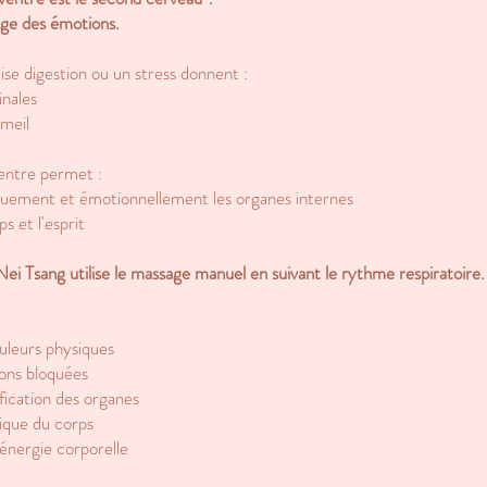
iège des émotions.
se digestion ou un stress donnent :
inales
mmeil
ventre permet :
quement et émotionnellement les organes internes
s et l'esprit
ei Tsang utilise le
massage
manuel en suivant le rythme respiratoire.
uleurs physiques
ions bloquées
fication des organes
tique du corps
'énergie corporelle