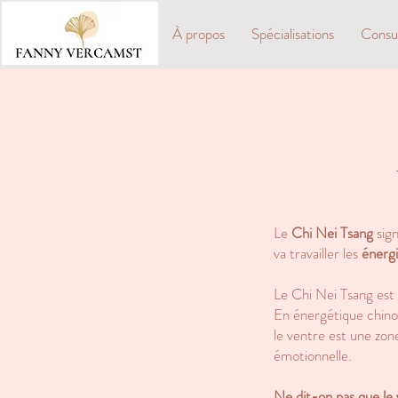
À propos
Spécialisations
Consul
Le
Chi Nei Tsang
sign
va travailler les
énergi
Le
Chi Nei Tsang
est
En
énergétique chino
le ventre est une zon
émotionnelle.
Ne dit-on pas que le 