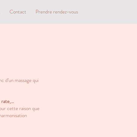
x
Contact
Prendre rendez-vous
donc d’un massage qui
, rate,…
ur cette raison que
 harmonisation