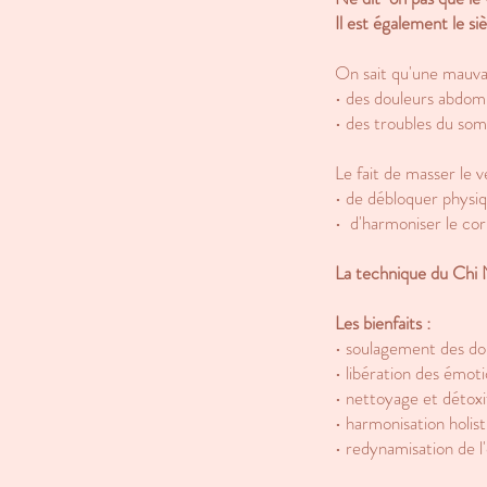
Il est également le s
On sait qu'une mauvai
• des douleurs abdom
• des troubles du so
Le fait de masser le 
• de débloquer physi
• d'harmoniser le corp
La technique du Chi N
Les bienfaits :
• soulagement des do
• libération des émot
• nettoyage et détoxi
• harmonisation holis
• redynamisation de l