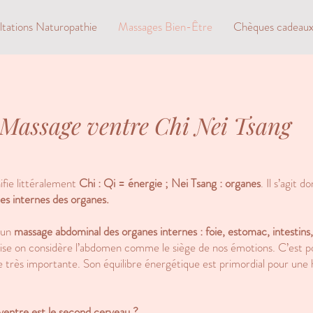
tations Naturopathie
Massages Bien-Être
Chèques cadeau
Massage ventre Chi Nei Tsang
ifie littéralement
Chi : Qi = énergie ; Nei Tsang : organes
. Il s’agit 
es internes des organes.
 un
massage abdominal des organes internes : foie, estomac, intestins
ise
on considère l’abdomen comme le siège de nos émotions. C’est po
e très importante. Son équilibre énergétique est primordial pour une
ventre est le second cerveau ?