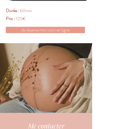
Durée :
60min
Prix :
120€
Je réserve mon soin en ligne
Me contacter