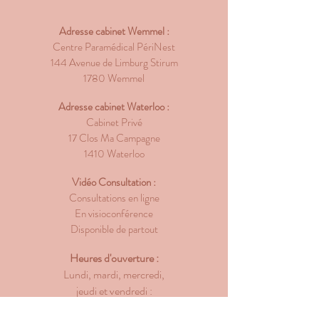
Adresse cabinet Wemmel :
Centre Paramédical PériNest
144 Avenue de Limburg Stirum
1780 Wemmel
Adresse cabinet Waterloo :
Cabinet Privé
17 Clos Ma Campagne
1410 Waterloo
Vidéo Consultation :
Consultations en ligne
En visioconférence
Disponible de partout
Heures d'ouverture :
Lundi, mardi, mercredi,
jeudi et vendredi :
10h00-19h00